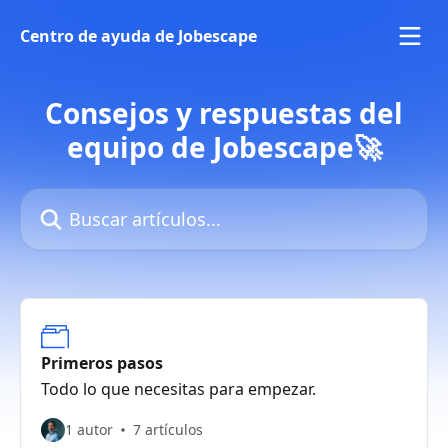
Ir al contenido principal
Centro de ayuda de Jobescape
Consejos y respuestas del
equipo de Jobescape🚀
Buscar artículos...
Primeros pasos
Todo lo que necesitas para empezar.
1 autor
7 artículos